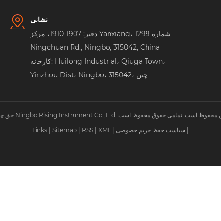
نشانی
دفتر: 1907-1910، مرکز Yanxiang، شماره 1299
Ningchuan Rd., Ningbo, 315042, China
کارخانه: Huilong Industrial، Qiuga Town،
Yinzhou Dist، Ningbo، 315042، چین
|
سیاست حفظ حریم خصوصی
|
XML
|
RSS
|
Sitemap
|
Links