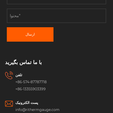
ارسال
با ما تماس بگیرید
تلفن
+86-574-87787718
+86-13355903399
پست الکترونیک
info@rithermgauge.com